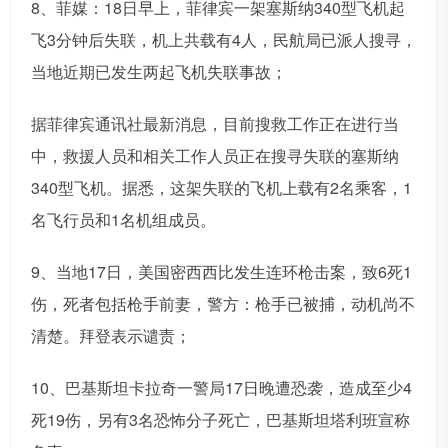
8、菲媒：18日早上，菲律宾一架塞斯纳340型飞机起
飞3分钟后失联，机上共载有4人，民航局已派人搜寻，
当地近期已发生两起飞机失联事故；
据菲律宾通讯社最新消息，目前搜救工作正在进行当
中，救援人员和相关工作人员正在搜寻失联的塞斯纳
340型飞机。据悉，这架失联的飞机上载有2名乘客，1
名飞行员和1名机组成员。
9、当地17日，美国密西西比发生连环枪击案，致6死1
伤，死者包括枪手前妻，警方：枪手已被捕，动机尚不
清楚。拜登表示谴责；
10、巴基斯坦卡拉奇一警局17日晚遭恐袭，造成至少4
死19伤，另有3名恐怖分子死亡，巴基斯坦塔利班宣称