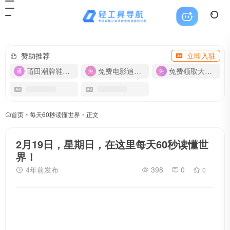
赞助推荐
立即入驻
莆田潮牌鞋服-货源
免费电影追剧APP
免费领取大流量卡【500G】
首页
•
每天60秒读懂世界
•
正文
2月19日，星期日，在这里每天60秒读懂世
界！
4年前发布
398
0
0