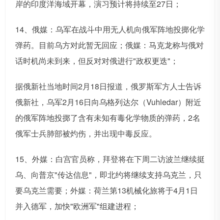
岸的印度洋海域开幕，演习预计将持续至27日；
14、俄媒：乌军在战斗中用无人机向俄军阵地投掷化学
弹药。目前乌方对此暂无回应；俄媒：马克龙称与俄对
话时机尚未到来，但反对对俄进行"政权更迭"；
据俄新社当地时间2月18日报道，俄罗斯军方人士告诉
俄新社，乌军2月16日向乌格列达尔（Vuhledar）附近
的俄军阵地投掷了含有未知有毒化学物质的弹药，2名
俄军士兵肺部被灼伤，并出现中毒反应。
15、外媒：白宫官员称，拜登将在下周二访波兰继续挺
乌、向普京"传达信息"，即北约将继续支持乌克兰，只
要乌克兰需要；外媒：荷兰第13机械化旅将于4月1日
并入德军，加快"欧洲军"组建进程；