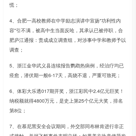
慌；
4、合肥一高校教师在中学励志演讲中宣扬"功利性内
容"引不满，被高中生当面反呛，其承认已被停职，合
肥庐江通报：责成成立调查组，对涉事中学和教师予以
调查；
5、浙江金华武义县连续报告鹦鹉热病例，经治疗均已
痊愈，潜伏期一般6-17天，高烧不退，严重可致死；
6、体彩大乐透017期开奖，浙江彩民中2.4亿元巨奖！
纳税额就得4800万元，是史上第25个亿元大奖，排名
第8位；
7、在慕尼黑安全会议期间，外交部同布林肯进行非正
式接触，并就飞艇事件表明立场：如果美方执意借题发