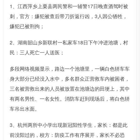
1、江西萍乡上栗县两民警和一辅警17日晚查酒驾时被
刺，官方：嫌犯被查后带刀折返行凶，3人因公牺牲，
嫌犯已被刑拘；
2、湖南韶山乡新联村一私家车18日下午冲进池塘，村
民：三人死亡一人送医；
多段网络视频显示，路边一个池塘里，一辆白色轿车车
身大部分已经没入水中，多名群众正营救车内被困者，
三名被营救出来的人员被放置在池塘边的田埂上，其中
有两名男性、一名女性。消防车赶到现场后，将白色轿
车吊出水面。
3、杭州两所中小学出现新冠阳性学生，家长：都是此
前没阳过的，校方：防疫工作有序展开，家长不必恐