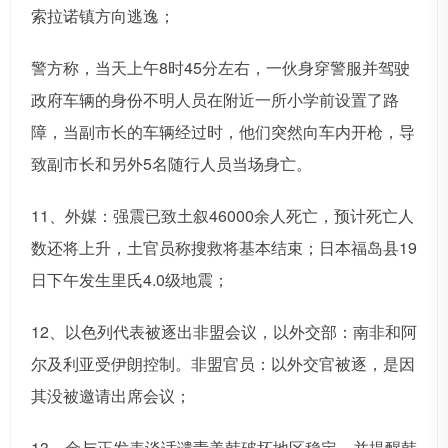
索拉诺镇方向逃逸；
警方称，当天上午8时45分左右，一伙身穿警服并驾驶
政府车辆的身份不明人员在附近一所小学前设置了路
障，当副市长的车辆经过时，他们突然向车内开枪，导
致副市长和另外5名随行人员当场身亡。
11、外媒：强震已致土叙46000余人死亡，预计死亡人
数还将上升，土官员称搜救将基本结束；日本福岛县19
日下午发生里氏4.0级地震；
12、以色列代表被逐出非盟会议，以外交部：南非和阿
尔及利亚受伊朗控制。非盟官员：以外交官被逐，是因
其没被邀请出席会议；
13、金与正发表谈话谴责美韩破坏地区稳定，并提醒韩