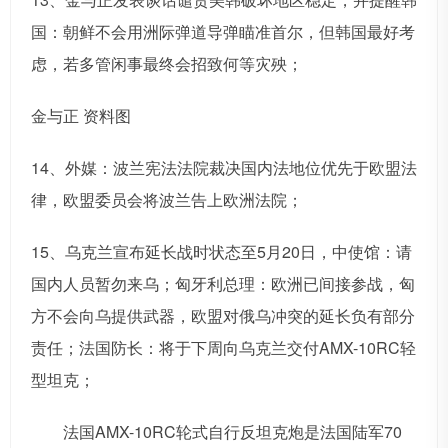
国：朝鲜不会用洲际弹道导弹瞄准首尔，但韩国最好考
虑，若多管闲事最终会招致何等灾殃；
金与正 资料图
14、外媒：波兰宪法法院裁决国内法地位优先于欧盟法
律，欧盟委员会将波兰告上欧洲法院；
15、乌克兰宣布延长战时状态至5月20日，中使馆：请
国内人员暂勿来乌；匈牙利总理：欧洲已间接参战，匈
方不会向乌提供武器，欧盟对俄乌冲突的延长负有部分
责任；法国防长：将于下周向乌克兰交付AMX-10RC轻
型坦克；
法国AMX-10RC轮式自行反坦克炮是法国陆军70