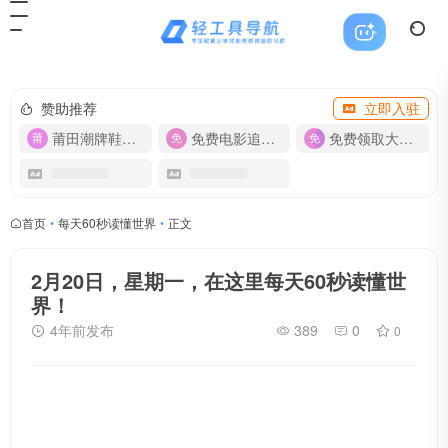
赞助推荐
立即入驻
莆田潮牌鞋服-货源
免费电影追剧APP
免费领取大流量卡【500G】
首页
•
每天60秒读懂世界
•
正文
2月20日，星期一，在这里每天60秒读懂世
界！
4年前发布
389
0
0