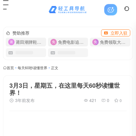
赞助推荐
立即入驻
莆田潮牌鞋服-货源
免费电影追剧APP
免费领取大流量卡【500G】
首页
•
每天60秒读懂世界
•
正文
3月3日，星期五，在这里每天60秒读懂世
界！
3年前发布
421
0
0