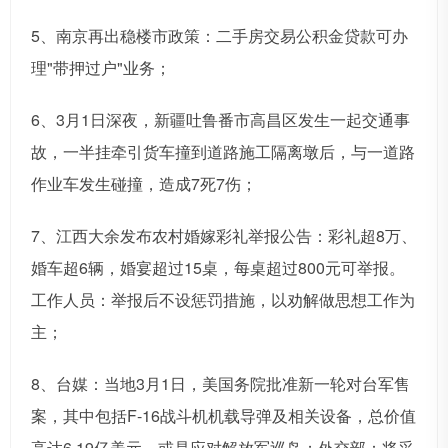
5、南京再出稳楼市政策：二手房交易公积金贷款可办
理"带押过户"业务；
6、3月1日深夜，新疆吐鲁番市高昌区发生一起交通事
故，一半挂牵引货车撞到道路施工隔离墩后，与一道路
作业车发生碰撞，造成7死7伤；
7、江西大余发布农村婚嫁彩礼举报公告：彩礼超8万、
婚车超6辆，婚宴超过15桌，每桌超过800元可举报。
工作人员：举报后不设惩罚措施，以劝解做思想工作为
主；
8、台媒：当地3月1日，美国务院批准新一轮对台军售
案，其中包括F-16战斗机机载导弹及相关设备，总价值
高达6.19亿美元，或是应对解放军巡岛；外交部：将采