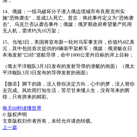
油；
14、俄媒：一组乌破坏分子潜入俄边境城市布良斯克州实
施"恐怖袭击"，造成2人死亡。普京：将此事件定义为"恐怖袭
击"。乌克兰否认袭击事件；俄媒：俄罗斯政府希望量产民用
无人机，需求约为10万架；
15、当地3日，美国将宣布新一轮对乌军事支持，价值约4亿美
元，其中包括首次提供的8辆装甲架桥车；俄媒：俄潜艇在日
本海发射"口径"巡航导弹，命中1000公里外目标的岸上目标；
（俄太平洋舰队3月3日发布的发射导弹的潜艇的画面）（俄太
平洋舰队3月3日发布的导弹发射的画面）
【微语】脚下的路，没人替你决定方向，心中的梦，没人替你
去完成。风吹雨打知生活，苦尽甘来懂人生，没有等来的辉
煌，只有拼来的精彩。
每天60秒读懂世界
©
版权声明
文章版权归作者所有，未经允许请勿转载。
上一篇