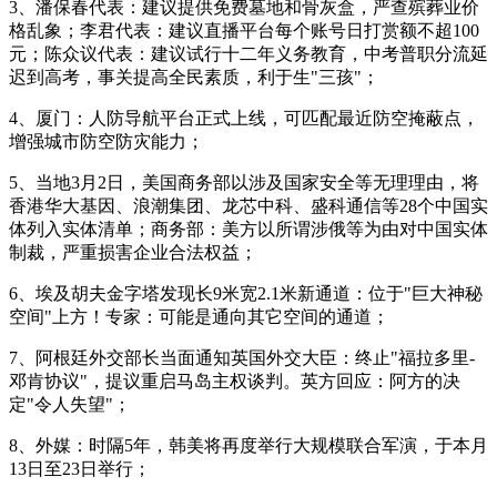
3、潘保春代表：建议提供免费墓地和骨灰盒，严查殡葬业价
格乱象；李君代表：建议直播平台每个账号日打赏额不超100
元；陈众议代表：建议试行十二年义务教育，中考普职分流延
迟到高考，事关提高全民素质，利于生"三孩"；
4、厦门：人防导航平台正式上线，可匹配最近防空掩蔽点，
增强城市防空防灾能力；
5、当地3月2日，美国商务部以涉及国家安全等无理理由，将
香港华大基因、浪潮集团、龙芯中科、盛科通信等28个中国实
体列入实体清单；商务部：美方以所谓涉俄等为由对中国实体
制裁，严重损害企业合法权益；
6、埃及胡夫金字塔发现长9米宽2.1米新通道：位于"巨大神秘
空间"上方！专家：可能是通向其它空间的通道；
7、阿根廷外交部长当面通知英国外交大臣：终止"福拉多里-
邓肯协议"，提议重启马岛主权谈判。英方回应：阿方的决
定"令人失望"；
8、外媒：时隔5年，韩美将再度举行大规模联合军演，于本月
13日至23日举行；