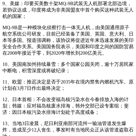
9、美媒：印要买美数十架MQ-9B武装无人机部署北部边境，
若协议达成，印度将成为非美国盟友中首个购买这种武装无人
机的国家；
MQ-9B是一种模块化侦察打击一体无人机，由美国通用原子
航空系统公司研发，目前已经装备了美国、英国、意大利、日
本等多国。报道强调称，该协议将促进近年来迅速发展的美印
安全合作关系。美国国务院表示，美国和印度之间的国防贸易
在2008年接近于零，到2020年增长到200亿美元。
10、美国南加州持续暴雪：多个国家公园关闭，逾十万居民家
中断电，积雪深度或将破纪录；
11、欧盟：推迟决定是否于2035年在境内禁售内燃机汽车。原
计划在3月7日作出最终决定；
12、日本首相：不会改变福岛核污染水在今春排放入海的计
划；韩媒：应对福岛核废水排海，韩外交部已设专案组；斐
济：因日本核污染水排海计划处于高度戒备；
13、当地3日凌晨，尼日利亚南部河流州一输油管道发生爆
炸，造成至少12人丧生，事发时有当地民众正从该管道盗取石