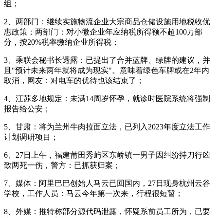
组；
2、两部门：继续实施物流企业大宗商品仓储设施用地税收优
惠政策；两部门：对小微企业年应纳税所得额不超100万部
分，按20%税率缴纳企业所得税；
3、乘联会秘书长透露：已提出了合并蓝牌、绿牌的建议，并
且"预计未来两年就将成为现实"。意味着绿色车牌或在2年内
取消，网友：对电车的优待也该结束了；
4、江苏多地规定：未满14周岁怀孕，就诊时医院系统将强制
报告给公安；
5、甘肃：将为兰州牛肉拉面立法，已列入2023年度立法工作
计划调研项目；
6、27日上午，福建莆田秀屿区东峤镇一男子因纠纷持刀行凶
致两死一伤，警方：已抓获归案；
7、媒体：阿里巴巴创始人马云已回国内，27日现身杭州云谷
学校，工作人员：马云今年第一次来，行程很短暂；
8、外媒：推特称部分源代码泄露，怀疑系前员工所为，已要