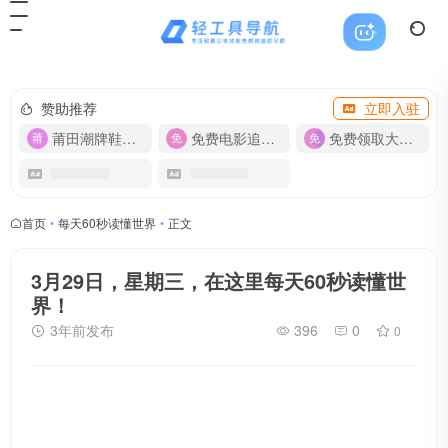
赞助推荐
立即入驻
莆田潮牌鞋服-货源
免费电影追剧APP
免费领取大流量卡【500G】
首页
•
每天60秒读懂世界
•
正文
3月29日，星期三，在这里每天60秒读懂世
界！
3年前发布
396
0
0