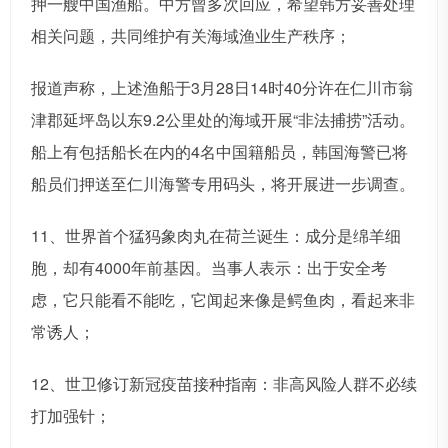
押一艘中国渔船。中方曾多次回应，希望韩方妥善处理
相关问题，共同维护有关海域渔业生产秩序；
报道声称，上述渔船于3月28日14时40分许在仁川市翁
津郡延坪岛以东9.2公里处的海域开展“非法捕捞”活动。
船上有包括船长在内的4名中国籍船员，韩国海警已将
船员们押送至仁川海警专用码头，将开展进一步调查。
11、世界首个猛犸象肉丸在荷兰诞生：成分是绵羊细
胞，却有4000年前基因。当事人表示：出于安全考
虑，它只能看不能吃，它闻起来像是鳄鱼肉，看起来非
常诱人；
12、世卫修订新冠疫苗接种指南：非高风险人群不必续
打加强针；