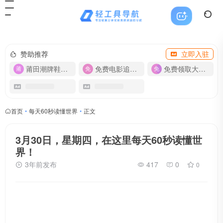
赞助推荐
立即入驻
莆田潮牌鞋服-货源
免费电影追剧APP
免费领取大流量卡【500G】
首页
•
每天60秒读懂世界
•
正文
3月30日，星期四，在这里每天60秒读懂世
界！
3年前发布
417
0
0