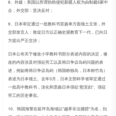
8、外媒：美国以所谓协助侵犯新疆人权为由制裁5家中
企，外交部：坚决反对；
9、日本审定通过一批教科书宣扬单方面领土主张，外
交部发言人：敦促日方以正确史观教育下一代，已向日
方提出严正交涉；
日本公布关于修改小学教科书部分表述内容的决定，修
改的内容涉及对强征劳工以及韩日争议岛屿问题的表
述，例如将韩日争议岛屿（韩国称独岛，日本称竹岛）
表述为日本领土。去年3月，日本文部科学省审定通过
一批高中教科书，淡化和歪曲日本强征“慰安妇”、强征
劳工的历史事实。
10、韩国海警在延坪岛海域以"越界非法捕捞"为名，扣