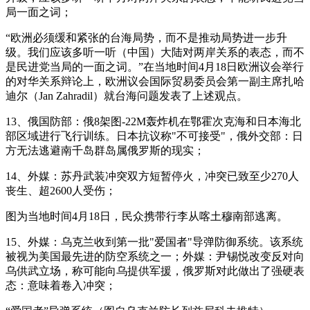
局一面之词；
“欧洲必须缓和紧张的台海局势，而不是推动局势进一步升
级。我们应该多听一听（中国）大陆对两岸关系的表态，而不
是民进党当局的一面之词。”在当地时间4月18日欧洲议会举行
的对华关系辩论上，欧洲议会国际贸易委员会第一副主席扎哈
迪尔（Jan Zahradil）就台海问题发表了上述观点。
13、俄国防部：俄8架图-22M轰炸机在鄂霍次克海和日本海北
部区域进行飞行训练。日本抗议称"不可接受"，俄外交部：日
方无法逃避南千岛群岛属俄罗斯的现实；
14、外媒：苏丹武装冲突双方短暂停火，冲突已致至少270人
丧生、超2600人受伤；
图为当地时间4月18日，民众携带行李从喀土穆南部逃离。
15、外媒：乌克兰收到第一批"爱国者"导弹防御系统。该系统
被视为美国最先进的防空系统之一；外媒：尹锡悦改变反对向
乌供武立场，称可能向乌提供军援，俄罗斯对此做出了强硬表
态：意味着卷入冲突；