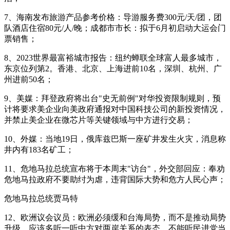
7、海南发布旅游产品参考价格：导游服务费300元/天/团，团
队酒店住宿80元/人/晚；成都市市长：拟于6月初启动大运会门
票销售；
8、2023世界最富裕城市报告：纽约蝉联全球富人最多城市，
东京位列第2。香港、北京、上海进前10名，深圳、杭州、广
州进前50名；
9、美媒：拜登政府将出台"史无前例"对华投资限制规则，预
计将要求美企业向美政府通报对中国科技公司的新投资情况，
并禁止美企业在微芯片等关键领域与中方进行交易；
10、外媒：当地19日，俄库兹巴斯一座矿井发生火灾，消息称
井内有183名矿工；
11、危地马拉总统宣布将于本周末"访台"，外交部回应：奉劝
危地马拉政府不要助纣为虐，违背国际大势和危方人民心声；
危地马拉总统贾马特
12、欧洲议会议员：欧洲必须缓和台海局势，而不是推动局势
升级，应该多听一听中方对两岸关系的表态，不能听民进党当