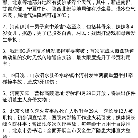
部、北京等地部分地区有扬沙或浮尘天气，其中，新疆南部、
甘肃东部、宁夏中部、陕西北部等地局部有沙尘暴。强冷空气
来袭，局地气温降幅可超20℃；
2、河南伊川一男子家中杀害3名至亲，包括其母亲、妹妹和4
岁女儿，据悉，男子已投案自首。村民：疑因打游戏和母亲发
生争执；
3、我国6G通信技术研发取得重要突破：首次完成太赫兹轨道
角动量的实时无线传输通信实验，最大限度提升了带宽利用
率；
4、19日晚，山东泗水县圣水峪镇小河村发生两辆重型半挂牵
碰撞事故，造成7死10伤；
5、河南安阳：曹操高陵遗址博物馆4月29日开放，将展出多件
证明墓主人身份文物；
6、北京长峰医院火灾事故死亡人数升至29人，院长等12人被
刑拘，初步调查结果：医院内部施工作业火花引发；媒体揭长
峰医院往事：曾出现多次医疗事故，每年砸千万用于百度推
广；北京市委书记：全面开展全市安全生产隐患大排查大整
治；