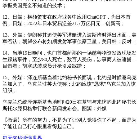
掌握美国完全不知道的技术；
12、日媒：横须贺市在政府业务中应用ChatGPT，为日本首
例；日媒：2022年日本贸易逆差21.7万亿日元，创新高；
13、外媒：伊朗称其迫使美军潜艇进入波斯湾时浮出水面，美
军否认；朝鲜公布将如期发射军事侦察卫星，美日韩：反对；
14、当地19日晚间，也门首都萨那的一场慈善物资发放现场发
生踩踏事件，至少80人死亡，数百人受伤，涉事商人被逮捕，
目击者：胡塞武装成员开枪引发踩踏；
15、外媒：泽连斯基当着北约秘书长面说，北约是时候邀乌克
兰加入了。乌克兰驻英大使称：北约应该"恳求"乌克兰加入该
组织；
乌克兰总统泽连斯基当地时间20日在基辅与来访的北约秘书长
斯托尔滕贝格举行联合新闻发布会。图源：外媒
【微语】所有的努力，不是为了让别人觉得你了不起，而是为
了能让自己打心眼里看得起自己。
每天60秒读懂世界