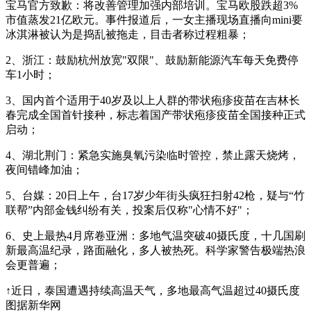
宝马官方致歉：将改善管理加强内部培训。宝马欧股跌超3%
市值蒸发21亿欧元。事件报道后，一女主播现场直播向mini要
冰淇淋被认为是捣乱被拖走，目击者称过程粗暴；
2、浙江：鼓励杭州放宽"双限"、鼓励新能源汽车每天免费停
车1小时；
3、国内首个适用于40岁及以上人群的带状疱疹疫苗在吉林长
春完成全国首针接种，标志着国产带状疱疹疫苗全国接种正式
启动；
4、湖北荆门：紧急实施臭氧污染临时管控，禁止露天烧烤，
夜间错峰加油；
5、台媒：20日上午，台17岁少年街头疯狂扫射42枪，疑与“竹
联帮”内部金钱纠纷有关，投案后仅称"心情不好"；
6、史上最热4月席卷亚洲：多地气温突破40摄氏度，十几国刷
新最高温纪录，路面融化，多人被热死。科学家警告极端热浪
会更普遍；
↑近日，泰国遭遇持续高温天气，多地最高气温超过40摄氏度
图据新华网