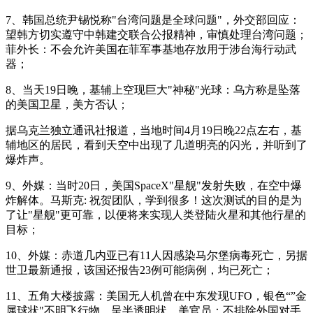
7、韩国总统尹锡悦称"台湾问题是全球问题"，外交部回应：
望韩方切实遵守中韩建交联合公报精神，审慎处理台湾问题；
菲外长：不会允许美国在菲军事基地存放用于涉台海行动武
器；
8、当天19日晚，基辅上空现巨大"神秘"光球：乌方称是坠落
的美国卫星，美方否认；
据乌克兰独立通讯社报道，当地时间4月19日晚22点左右，基
辅地区的居民，看到天空中出现了几道明亮的闪光，并听到了
爆炸声。
9、外媒：当时20日，美国SpaceX"星舰"发射失败，在空中爆
炸解体。马斯克: 祝贺团队，学到很多！这次测试的目的是为
了让"星舰"更可靠，以便将来实现人类登陆火星和其他行星的
目标；
10、外媒：赤道几内亚已有11人因感染马尔堡病毒死亡，另据
世卫最新通报，该国还报告23例可能病例，均已死亡；
11、五角大楼披露：美国无人机曾在中东发现UFO，银色“”金
属球状"不明飞行物，呈半透明状。美官员：不排除外国对手