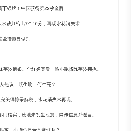
摘下银牌！中国获得第22枚金牌！
完美入水裁判给出7个10分，再现水花消失术！
这些措施要做到。
金，陈芋汐摘银。全红婵赛后一路小跑找陈芋汐拥抱。
网友热议：既生瑜，何生亮？
三跳完美得惊呆解说，水花消失术再现。
有关部门核实，该地未发生地震，网传信息系谣言。
樊振东，小胖你是食堂常驻啊？