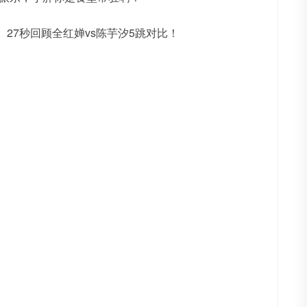
。27秒回顾全红婵vs陈芋汐5跳对比！