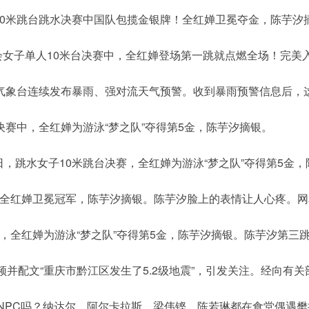
女子10米跳台跳水决赛中国队包揽金银牌！全红婵卫冕夺金，陈芋汐
，巴黎奥运会女子单人10米台决赛中，全红婵登场第一跳就点燃全场！
中央气象台连续发布暴雨、强对流天气预警。收到暴雨预警信息后，
台决赛中，全红婵为游泳“梦之队”夺得第5金，陈芋汐摘银。
6日，跳水女子10米跳台决赛，全红婵为游泳“梦之队”夺得第5
决赛，全红婵卫冕冠军，陈芋汐摘银。陈芋汐脸上的表情让人心疼。
决赛，全红婵为游泳“梦之队”夺得第5金，陈芋汐摘银。陈芋汐第
布视频并配文“重庆市黔江区发生了5.2级地震”，引发关注。经向
定刷新NPC吗？纳达尔、阿尔卡拉斯、梁伟铿、陈若琳都在食堂偶遇