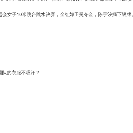
黎奥运会女子10米跳台跳水决赛，全红婵卫冕夺金，陈芋汐摘下银牌
国队的衣服不吸汗？