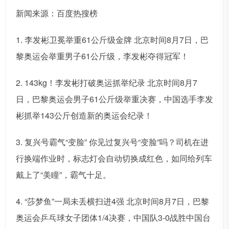
新闻来源：百度热搜榜
1. 李发彬卫冕举重61公斤级金牌 北京时间8月7日，巴
黎奥运会举重男子61公斤级，李发彬夺得冠军！
2. 143kg！李发彬打破奥运抓举纪录 北京时间8月7
日，巴黎奥运会男子61公斤级举重决赛，中国选手李发
彬抓举143公斤创造新的奥运会纪录！
3. 复兴号霸气“变脸” 你见过复兴号“变脸”吗？司机在进
行换端作业时，标志灯会自动切换成红色，如同给列车
戴上了“美瞳”，霸气十足。
4. “莎梦鱼”一局未丢横扫进4强 北京时间8月7日，巴黎
奥运会乒乓球女子团体1/4决赛，中国队3-0战胜中国台