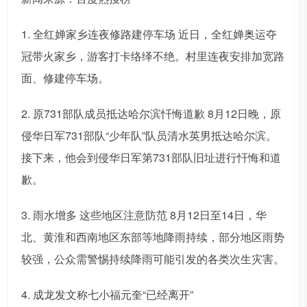
1. 全红婵家乡连夜修路建停车场 近日，全红婵奥运夺
冠带火家乡，游客打卡络绎不绝。村里连夜安排加宽路
面、修建停车场。
2. 原731部队成员抵达哈尔滨忏悔道歉 8月12日晚，原
侵华日军731部队“少年队”队员清水英男抵达哈尔滨。
接下来，他会到侵华日军第731部队旧址进行忏悔和道
歉。
3. 雨水增多 这些地区注意防范 8月12日至14日，华
北、黄淮和西南地区东部等地降雨持续，部分地区雨势
较强，公众需警惕持续降雨可能引发的各类次生灾害。
4. 成龙发文称七小福元奎“已经离开”