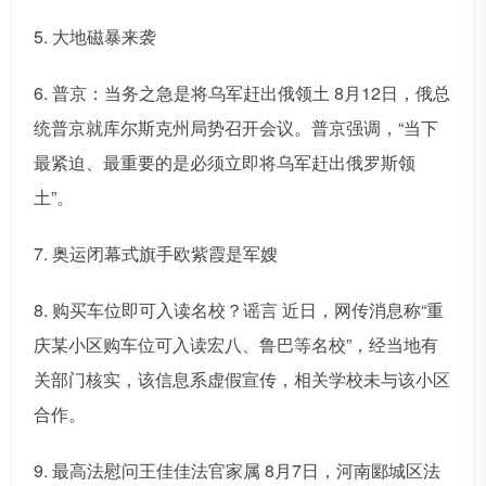
5. 大地磁暴来袭
6. 普京：当务之急是将乌军赶出俄领土 8月12日，俄总
统普京就库尔斯克州局势召开会议。普京强调，“当下
最紧迫、最重要的是必须立即将乌军赶出俄罗斯领
土”。
7. 奥运闭幕式旗手欧紫霞是军嫂
8. 购买车位即可入读名校？谣言 近日，网传消息称“重
庆某小区购车位可入读宏八、鲁巴等名校”，经当地有
关部门核实，该信息系虚假宣传，相关学校未与该小区
合作。
9. 最高法慰问王佳佳法官家属 8月7日，河南郾城区法