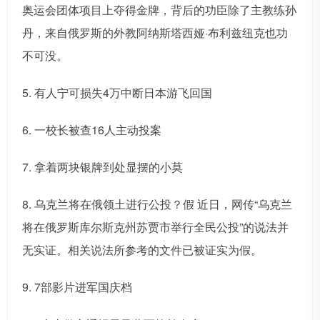
奥运会团体项目上夺得金牌，背后的功臣除了主教练孙
丹，来自俄罗斯的外教阿纳斯塔西娅·布利兹纽克也功
不可没。
5. 有人宁可损失4万中断日本游飞回国
6. 一校长被查16人主动投案
7. 拿着两块银牌到处显摆的小莫
8. 乌克兰将在俄领土进行公投？假 近日，网传“乌克兰
将在俄罗斯库尔斯克州苏贾市举行全民公投”的说法并
无实证。相关说法所参考的文件已被证实为假。
9. 7部影片进军国庆档