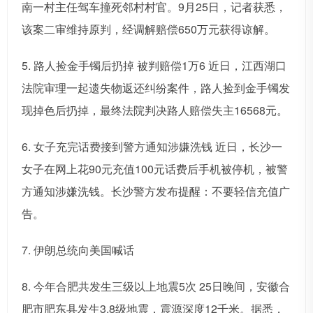
南一村主任驾车撞死邻村村官。9月25日，记者获悉，
该案二审维持原判，经调解赔偿650万元获得谅解。
5. 路人捡金手镯后扔掉 被判赔偿1万6 近日，江西湖口
法院审理一起遗失物返还纠纷案件，路人捡到金手镯发
现掉色后扔掉，最终法院判决路人赔偿失主16568元。
6. 女子充完话费接到警方通知涉嫌洗钱 近日，长沙一
女子在网上花90元充值100元话费后手机被停机，被警
方通知涉嫌洗钱。长沙警方发布提醒：不要轻信充值广
告。
7. 伊朗总统向美国喊话
8. 今年合肥共发生三级以上地震5次 25日晚间，安徽合
肥市肥东县发生3.8级地震，震源深度12千米。据悉，