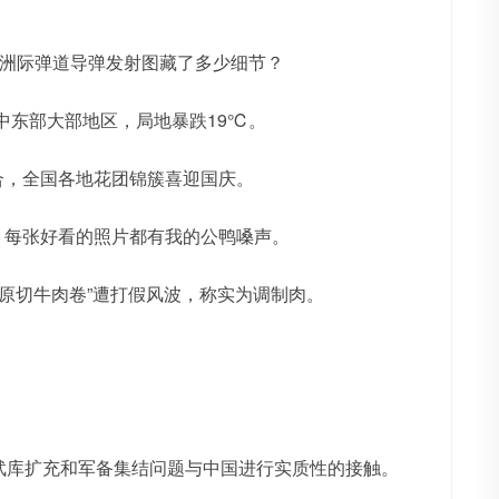
张洲际弹道导弹发射图藏了多少细节？
响中东部大部地区，局地暴跌19℃。
合，全国各地花团锦簇喜迎国庆。
：每张好看的照片都有我的公鸭嗓声。
“原切牛肉卷”遭打假风波，称实为调制肉。
核武库扩充和军备集结问题与中国进行实质性的接触。