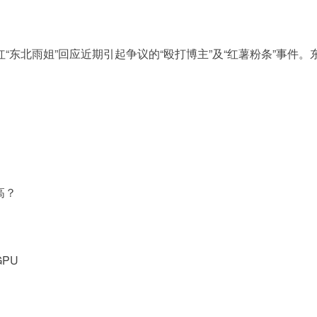
，网红“东北雨姐”回应近期引起争议的“殴打博主”及“红薯粉条”事
高？
PU