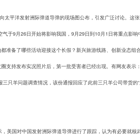
，我军向太平洋发射洲际弹道导弹的现场图公布，引发广泛讨论。这
冷空气于9月26日开始将影响我国，9月29日到10月1日将重点影
各地都准备了哪些活动迎接这个长假？新兴旅游线路、创新业态组
朋友圈支持发布实况照片后，第一批受害者已经出现。有网友表示
合肥通报三只羊问题调查情况，该份通报回应了此前三只羊公司带货的
楼表示，美国对中国发射洲际弹道导弹进行了跟踪，认为有必要就