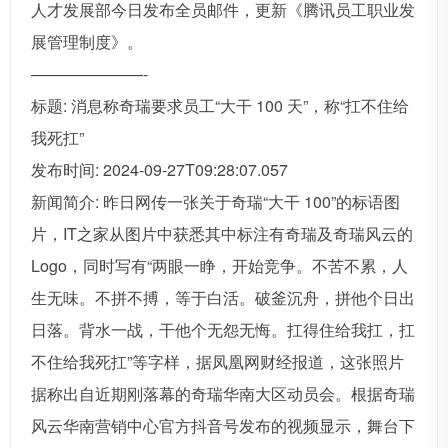
人才发展部今日发布全员邮件，更新《腾讯员工职业发
展管理制度》。
———————-
标题: 消息称奇瑞要求员工“大干 100 天”，称“扛不住给
我死扛”
发布时间: 2024-09-27T09:28:07.057
新闻简介: 昨日网传一张关于奇瑞“大干 100”的标语图
片，IT之家从图片中获悉其中标注有奇瑞及奇瑞风云的
Logo，同时写有“两眼一睁，开始竞争。不苦不累，人
生无味。不拼不搏，等于白活。破釜沉舟，拼他个日出
日落。背水一战，干他个无怨无悔。扛得住给我扛，扛
不住给我死扛”等字样，据凤凰网财经报道，这张照片
据称出自近期刚落幕的奇瑞华南大区动员会。根据奇瑞
风云华南营销中心官方抖音号发布的视频显示，舞台下