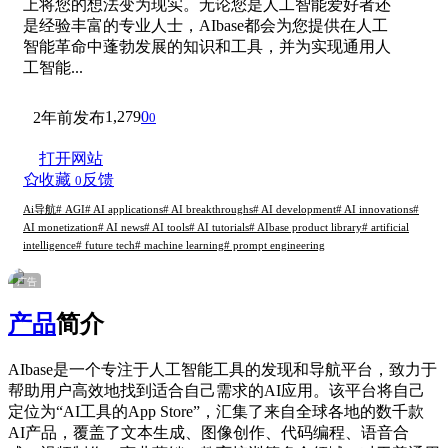
上将您的想法变为现实。无论您是人工智能爱好者还
是经验丰富的专业人士，AIbase都会为您提供在人工
智能革命中蓬勃发展的知识和工具，并为实现通用人
工智能...
1,279
0
2年前发布
0
打开网站
收藏
反馈
0
Ai导航
# AGI
# AI applications
# AI breakthroughs
# AI development
# AI innovations
#
AI monetization
# AI news
# AI tools
# AI tutorials
# AIbase product library
# artificial
intelligence
# future tech
# machine learning
# prompt engineering
广告
产品
简介
AIbase是一个专注于人工智能工具的发现和导航平台，致力于
帮助用户高效地找到适合自己需求的AI应用。该平台将自己
定位为“AI工具的App Store”，汇集了来自全球各地的数千款
AI产品，覆盖了文本生成、图像创作、代码编程、语音合