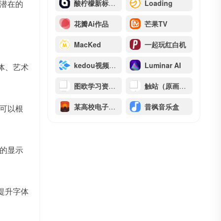
潜在的
酸柠檬新标签页
Loading
花瓣Ai作品
芒果TV
MacKed
一起玩红白机
kedou视频解析
Luminar AI
体、艺术
图欧学习资源库
触站（原画师通）
某高校电子图书馆
昔枫音乐盒
可以根
的显示
提升字体