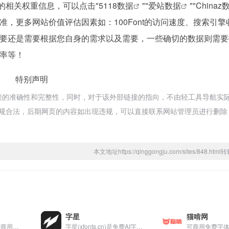
该站的相关权重信息，可以点击"
5118数据
""
爱站数据
""
Chinaz
，更多网站价值评估因素如：100Font的访问速度、搜索引擎
要还是需要根据您自身的需求以及需要，一些确切的数据则需要
出率等！
特别声明
部链接的准确性和完整性，同时，对于该外部链接的指向，不由轻工具导航实
都属于合规合法，后期网页的内容如出现违规，可以直接联系网站管理员进行删
本文地址https://qinggongju.com/sites/848.ht
字星
猫啃网
探索超过 900 款免费商用字体，或使用更开放和高可用的下载功能；或使用公益的 FontsAPI 嵌入 WebFonts ；在强大的筛选器和字形预览器的辅助下，从我们的字体库中找到那款最适合的字体！我们会继续前进，释放字体自由！
字星(xfonts.cn)是免费AI字体识别与找字工具网站,上传图片即可精准识别中英日韩及手写字体,聚合海量可商用字库,在线预览与下载
可商用免费字