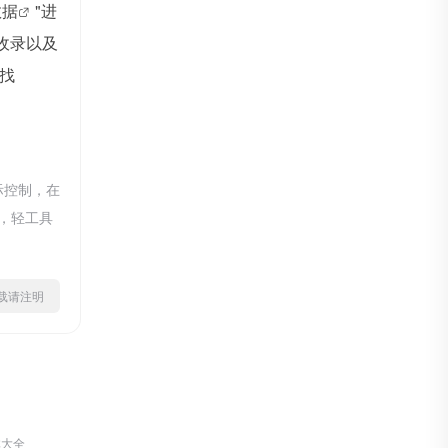
数据
"进
收录以及
找
际控制，在
除，轻工具
ml转载请注明
体大全