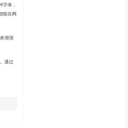
种字体，
都能在网
来增强
。通过