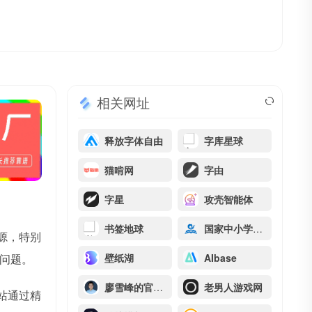
相关网址
释放字体自由
字库星球
猫啃网
字由
字星
攻壳智能体
书签地球
国家中小学网络云平台
源，特别
问题。
壁纸湖
AIbase
廖雪峰的官方网站
老男人游戏网
站通过精