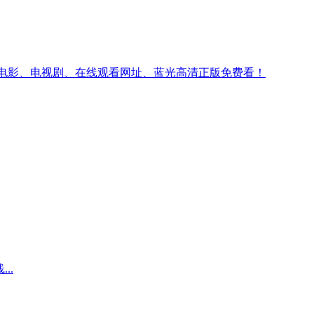
新电影、电视剧、在线观看网址、蓝光高清正版免费看！
..