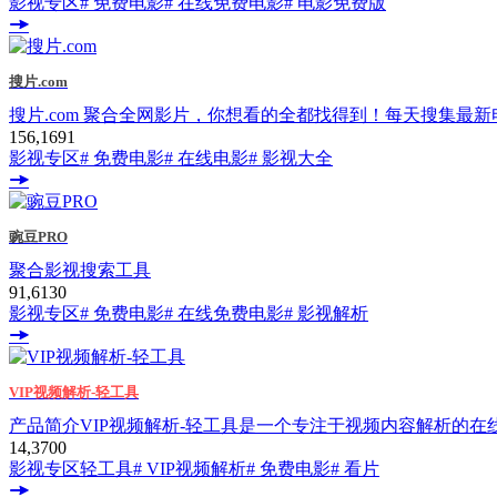
影视专区
# 免费电影
# 在线免费电影
# 电影免费版
搜片.com
搜片.com 聚合全网影片，你想看的全都找得到！每天搜集最
156,169
1
影视专区
# 免费电影
# 在线电影
# 影视大全
豌豆PRO
聚合影视搜索工具
91,613
0
影视专区
# 免费电影
# 在线免费电影
# 影视解析
VIP视频解析-轻工具
产品简介VIP视频解析-轻工具是一个专注于视频内容解析的在线.
14,370
0
影视专区
轻工具
# VIP视频解析
# 免费电影
# 看片