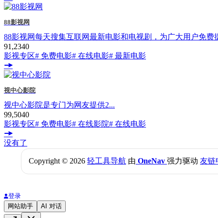
88影视网
88影视网每天搜集互联网最新电影和电视剧，为广大用户免费
91,234
0
影视专区
# 免费电影
# 在线电影
# 最新电影
视中心影院
视中心影院是专门为网友提供2...
99,504
0
影视专区
# 免费电影
# 在线影院
# 在线电影
没有了
Copyright © 2026
轻工具导航
由
OneNav
强力驱动
友链
登录
网站助手
AI 对话