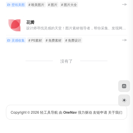
壁纸美图
# 唯美图片
# 图片
# 图片大全
花瓣
设计师寻找灵感的天堂！图片素材领导者，帮你采集、发现网络上你喜欢的事物。你可以用它收集灵感,保存有用的素材,计划旅行,晒晒自己想要的东西
灵感收集
# PS素材
# 免费素材
# 免费设计
没有了
Copyright © 2026
轻工具导航
由
OneNav
强力驱动
友链申请
关于我们