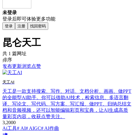
未登录
登录后即可体验更多功能
登录
注册
找回密码
昆仑天工
共 1 篇网址
排序
发布
更新
浏览
点赞
天工AI
天工是一款支持搜索、写作、对话、文档分析、画画、做PPT
的全能型AI助手。你可以借助AI技术，检索信息、多语言翻
译、写论文、写代码、写方案、写汇报、做PPT、归纳总结文
档和音频视频，还可以智能编辑彩页和宝典，让AI生成高质
量彩页内容，收获点赞关注。
3,200
0
Ai工具
# AI
# AIGC
# AI作曲