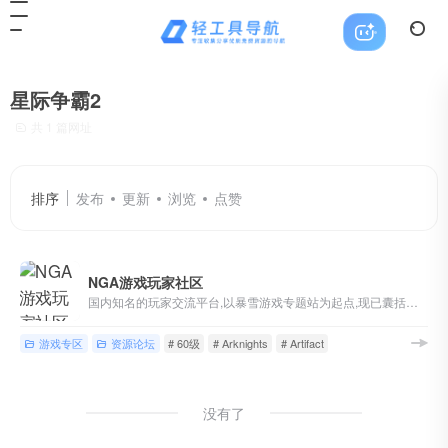
星际争霸2
共 1 篇网址
排序
发布
更新
浏览
点赞
NGA游戏玩家社区
国内知名的玩家交流平台,以暴雪游戏专题站为起点,现已囊括魔兽世界,英雄联盟,炉石传说,风暴英雄,暗黑破坏神等游戏讨论,各类热门单机/主机/网络/手机游戏版块,以及游戏界热点讨论
游戏专区
资源论坛
# 60级
# Arknights
# Artifact
没有了