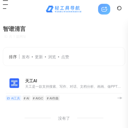
智谱清言
共 1 篇网址
排序
发布
更新
浏览
点赞
天工AI
天工是一款支持搜索、写作、对话、文档分析、画画、做PPT的全能型AI助手。你可以借助AI技术，检索信息、多语言翻译、写论文、写代码、写方案、写汇报、做PPT、归纳总结文档和音频视频，还可以智能编辑彩页和宝典，让AI生成高质量彩页内容，收获点赞关注。
Ai工具
# AI
# AIGC
# AI作曲
没有了