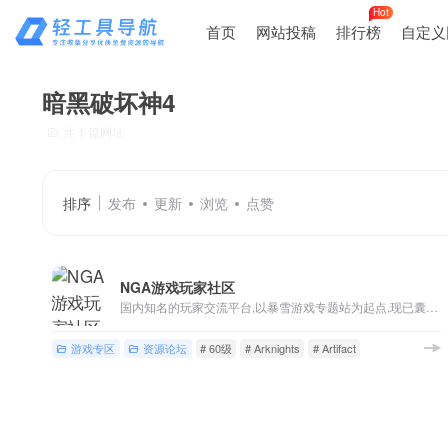
Hot
首页
网站投稿
排行榜
自定义
暗黑破坏神4
共 1 篇网址
排序
发布
更新
浏览
点赞
NGA游戏玩家社区
国内知名的玩家交流平台,以暴雪游戏专题站为起点,现已囊括魔兽世界,英雄联盟,炉石传说,风暴英雄,暗黑破坏神等游戏讨论,各类热门单机/主机/网络/手机游戏版块,以及游戏界热点讨论
游戏专区
资源论坛
# 60级
# Arknights
# Artifact