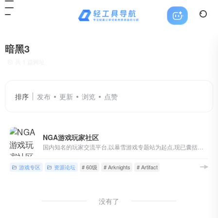
暗黑3
共 1 篇网址
排序
发布
更新
浏览
点赞
NGA游戏玩家社区
国内知名的玩家交流平台,以暴雪游戏专题站为起点,现已囊括魔兽世界,英雄联盟,炉石传说,风暴英雄,暗黑破坏神等游戏讨论,各类热门单机/主机/网络/手机游戏版块,以及游戏界热点讨论
游戏专区
资源论坛
# 60级
# Arknights
# Artifact
没有了