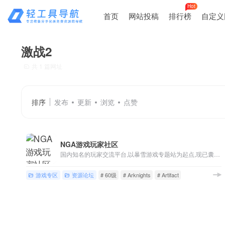
Hot
首页
网站投稿
排行榜
自定义
激战2
共 1 篇网址
排序
发布
更新
浏览
点赞
NGA游戏玩家社区
国内知名的玩家交流平台,以暴雪游戏专题站为起点,现已囊括魔兽世界,英雄联盟,炉石传说,风暴英雄,暗黑破坏神等游戏讨论,各类热门单机/主机/网络/手机游戏版块,以及游戏界热点讨论
游戏专区
资源论坛
# 60级
# Arknights
# Artifact