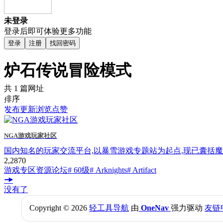
未登录
登录后即可体验更多功能
登录
注册
找回密码
炉石传说冒险模式
共 1 篇网址
排序
发布
更新
浏览
点赞
NGA游戏玩家社区
国内知名的玩家交流平台,以暴雪游戏专题站为起点,现已囊括魔兽
2,287
0
游戏专区
资源论坛
# 60级
# Arknights
# Artifact
没有了
Copyright © 2026
轻工具导航
由
OneNav
强力驱动
友链