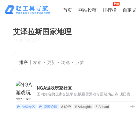
Hot
首页
网站投稿
排行榜
自定义
艾泽拉斯国家地理
共 1 篇网址
排序
发布
更新
浏览
点赞
NGA游戏玩家社区
国内知名的玩家交流平台,以暴雪游戏专题站为起点,现已囊括魔兽世界,英雄联盟,炉石传说,风暴英雄,暗黑破坏神等游戏讨论,各类热门单机/主机/网络/手机游戏版块,以及游戏界热点讨论
游戏专区
资源论坛
# 60级
# Arknights
# Artifact