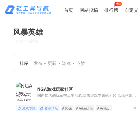
Hot
首页
网站投稿
排行榜
自定义
风暴英雄
共 1 篇网址
排序
发布
更新
浏览
点赞
NGA游戏玩家社区
国内知名的玩家交流平台,以暴雪游戏专题站为起点,现已囊括魔兽世界,英雄联盟,炉石传说,风暴英雄,暗黑破坏神等游戏讨论,各类热门单机/主机/网络/手机游戏版块,以及游戏界热点讨论
游戏专区
资源论坛
# 60级
# Arknights
# Artifact