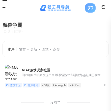
魔兽争霸
共 1 篇网址
排序
发布
更新
浏览
点赞
NGA游戏玩家社区
国内知名的玩家交流平台,以暴雪游戏专题站为起点,现已囊括魔兽世界,英雄联盟,炉石传说,风暴英雄,暗黑破坏神等游戏讨论,各类热门单机/主机/网络/手机游戏版块,以及游戏界热点讨论
游戏专区
资源论坛
# 60级
# Arknights
# Artifact
没有了