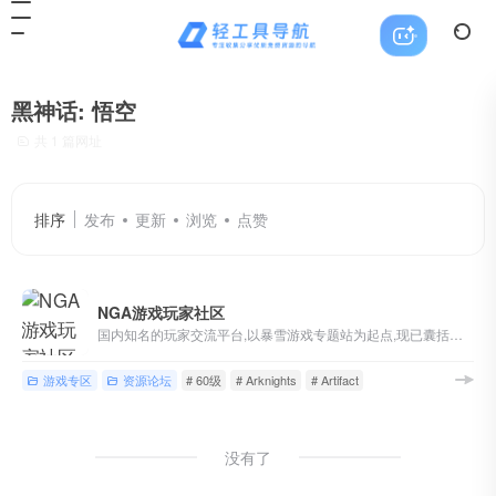
黑神话: 悟空
共 1 篇网址
排序
发布
更新
浏览
点赞
NGA游戏玩家社区
国内知名的玩家交流平台,以暴雪游戏专题站为起点,现已囊括魔兽世界,英雄联盟,炉石传说,风暴英雄,暗黑破坏神等游戏讨论,各类热门单机/主机/网络/手机游戏版块,以及游戏界热点讨论
游戏专区
资源论坛
# 60级
# Arknights
# Artifact
没有了