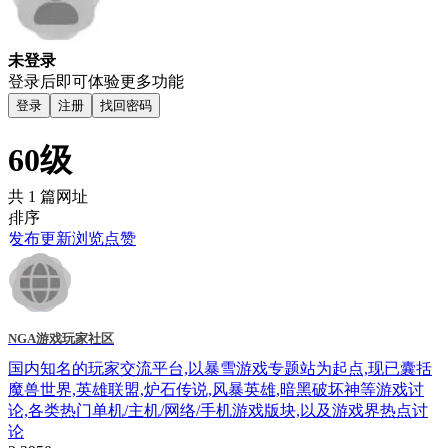
未登录
登录后即可体验更多功能
登录
注册
找回密码
60级
共 1 篇网址
排序
发布
更新
浏览
点赞
NGA游戏玩家社区
国内知名的玩家交流平台,以暴雪游戏专题站为起点,现已囊括
魔兽世界,英雄联盟,炉石传说,风暴英雄,暗黑破坏神等游戏讨
论,各类热门单机/主机/网络/手机游戏版块,以及游戏界热点讨
论