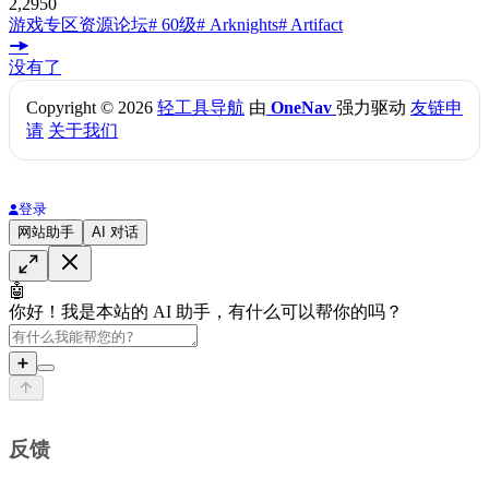
2,295
0
游戏专区
资源论坛
# 60级
# Arknights
# Artifact
没有了
Copyright © 2026
轻工具导航
由
OneNav
强力驱动
友链申
请
关于我们
登录
网站助手
AI 对话
🤖
你好！我是本站的 AI 助手，有什么可以帮你的吗？
➕
反馈