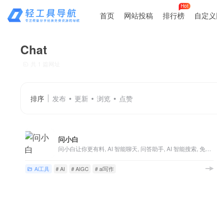
Hot
首页
网站投稿
排行榜
自定义
Chat
共 1 篇网址
排序
发布
更新
浏览
点赞
问小白
问小白让你更有料, AI 智能聊天, 问答助手, AI 智能搜索, 免费无限量使用 DeepSeek R1 模型，支持联网搜索。
Ai工具
# AI
# AIGC
# ai写作