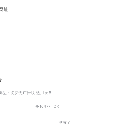
网址
告
软件信息 软件名称：Adguard 版本类型：免费无广告版 适用设备：Android 获取方式：文章底部 Adguard 魅族17亲测 相信很多人都有听过甚至用过这款软件，没错他就是Adguard，一...
10,977
0
没有了