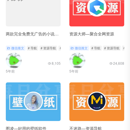
两款完全免费无广告的小说App
资源大师—聚合全网资源
微信推文
# 导航
# 资源导航
# 轻工具
微信推文
# 导航
# 资源导航
# 
8,105
24,608
5年前
5年前
图凌—好用的壁纸软件
不迷路—资源导航