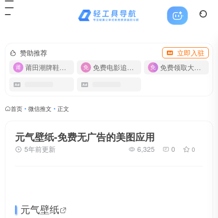
赞助推荐
立即入驻
莆田潮牌鞋服-货源
免费电影追剧APP
免费领取大流量卡【500G】
首页
•
微信推文
•
正文
元气壁纸-免费无广告的美图应用
5年前更新
6,325
0
0
元气
壁纸