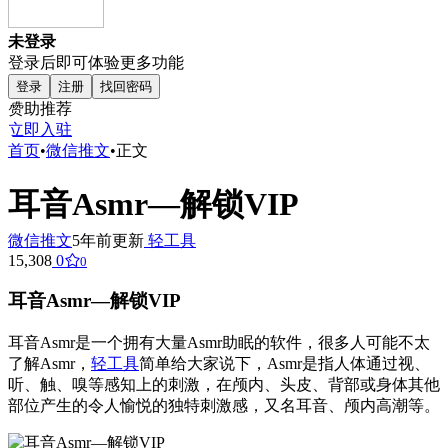
未登录
登录后即可体验更多功能
登录
注册
找回密码
赞助推荐
立即入驻
首页
•
微信推文
•
正文
耳音Asmr—解锁VIP
微信推文
5年前更新
轻工具
15,308
0
0
耳音Asmr—解锁VIP
耳音Asmr是一个拥有大量Asmr助眠的软件，很多人可能不太
了解Asmr，
轻工具
简单给大家说下，Asmr是指人体通过视、
听、触、嗅等感知上的刺激，在颅内、头皮、背部或身体其他
部位产生的令人愉悦的独特刺激感，又名耳音、颅内高潮等。