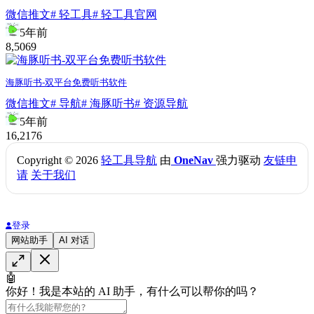
微信推文
# 轻工具
# 轻工具官网
5年前
8,506
9
海豚听书-双平台免费听书软件
微信推文
# 导航
# 海豚听书
# 资源导航
5年前
16,217
6
Copyright © 2026
轻工具导航
由
OneNav
强力驱动
友链申
请
关于我们
登录
网站助手
AI 对话
🤖
你好！我是本站的 AI 助手，有什么可以帮你的吗？