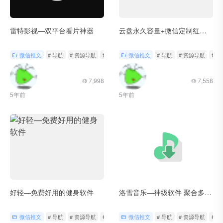
雷特影视—双平台看片神器
云盘永久容量+微信定制红包封面
微信推文
# 导航
# 资源导航
# 轻工具
微信推文
# 导航
# 资源导航
# 
7,998
7,558
5年前
5年前
好轻—免费好用的健身软件
洛雪音乐—神级软件 聚合多平台资源
微信推文
# 导航
# 资源导航
# 轻工具
微信推文
# 导航
# 资源导航
# 