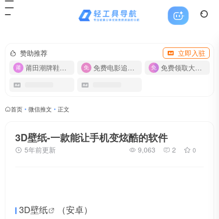
赞助推荐
立即入驻
莆田潮牌鞋服-货源
免费电影追剧APP
免费领取大流量卡【500G】
首页
•
微信推文
•
正文
3D壁纸-一款能让手机变炫酷的软件
5年前更新
9,063
2
0
3D壁纸
（安卓）