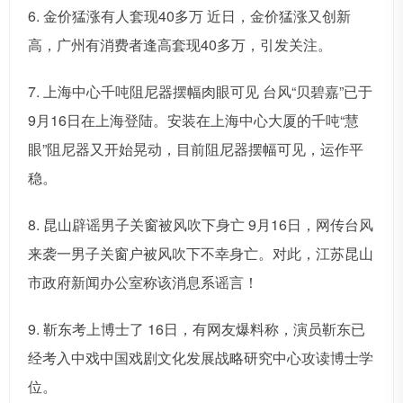
6. 金价猛涨有人套现40多万 近日，金价猛涨又创新
高，广州有消费者逢高套现40多万，引发关注。
7. 上海中心千吨阻尼器摆幅肉眼可见 台风“贝碧嘉”已于
9月16日在上海登陆。安装在上海中心大厦的千吨“慧
眼”阻尼器又开始晃动，目前阻尼器摆幅可见，运作平
稳。
8. 昆山辟谣男子关窗被风吹下身亡 9月16日，网传台风
来袭一男子关窗户被风吹下不幸身亡。对此，江苏昆山
市政府新闻办公室称该消息系谣言！
9. 靳东考上博士了 16日，有网友爆料称，演员靳东已
经考入中戏中国戏剧文化发展战略研究中心攻读博士学
位。