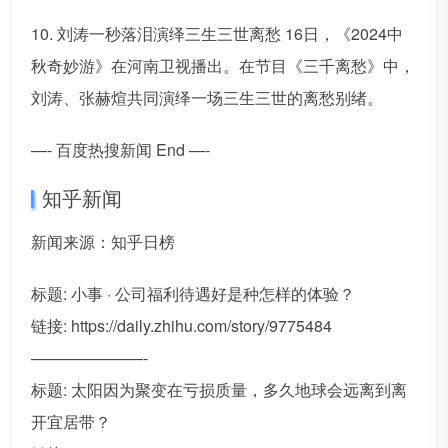
10. 刘涛一秒落泪演绎三生三世离愁 16日，《2024中
秋奇妙游》在河南卫视播出。在节目《三千离愁》中，
刘涛、张赫煊共同演绎一场三生三世的离愁别绪。
—- 百度热搜新闻 End —-
知乎新闻
新闻来源：知乎日榜
标题: 小事 · 公司福利待遇好是种怎样的体验？
链接: https://daily.zhihu.com/story/9775484
———————-
标题: 太阳因为聚变在亏损质量，多久地球会远离到离
开宜居带？