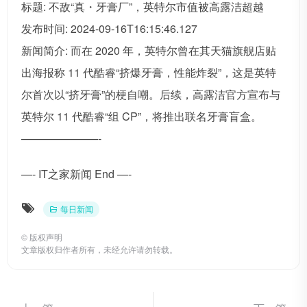
标题: 不敌“真・牙膏厂”，英特尔市值被高露洁超越
发布时间: 2024-09-16T16:15:46.127
新闻简介: 而在 2020 年，英特尔曾在其天猫旗舰店贴
出海报称 11 代酷睿“挤爆牙膏，性能炸裂”，这是英特
尔首次以“挤牙膏”的梗自嘲。后续，高露洁官方宣布与
英特尔 11 代酷睿“组 CP”，将推出联名牙膏盲盒。
———————-
—- IT之家新闻 End —-
每日新闻
©
版权声明
文章版权归作者所有，未经允许请勿转载。