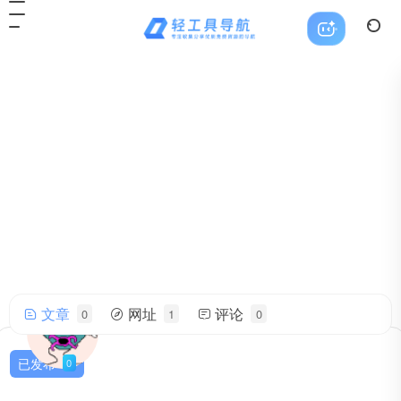
文章
网址
评论
0
1
0
netqyq
帅气的我简直无法用语言描述！
已发布
0