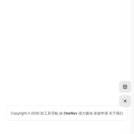
Copyright © 2026
轻工具导航
由
OneNav
强力驱动
友链申请
关于我们