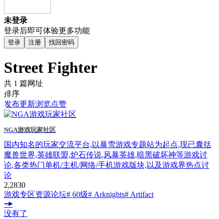
未登录
登录后即可体验更多功能
登录
注册
找回密码
Street Fighter
共 1 篇网址
排序
发布
更新
浏览
点赞
NGA游戏玩家社区
国内知名的玩家交流平台,以暴雪游戏专题站为起点,现已囊括
魔兽世界,英雄联盟,炉石传说,风暴英雄,暗黑破坏神等游戏讨
论,各类热门单机/主机/网络/手机游戏版块,以及游戏界热点讨
论
2,283
0
游戏专区
资源论坛
# 60级
# Arknights
# Artifact
没有了