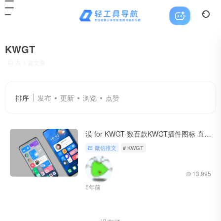
KWGT
共 1 篇文章
排序
发布
更新
浏览
点赞
漠 for KWGT-数百款KWGT插件图标 直接白嫖
微信推文
# KWGT
13,995
5年前