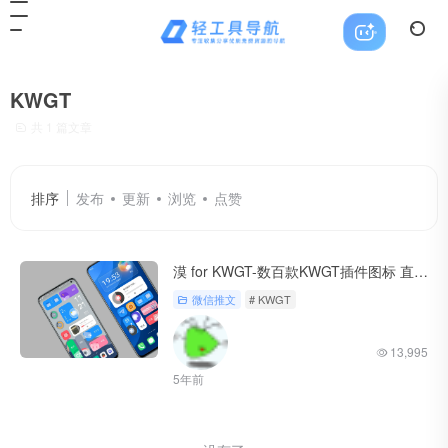
KWGT
共 1 篇文章
排序
发布
更新
浏览
点赞
漠 for KWGT-数百款KWGT插件图标 直接白嫖
微信推文
# KWGT
13,995
5年前