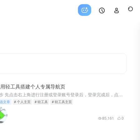
你用轻工具搭建个人专属导航页
第一步 先点击右上角进行注册或登录账号登录后，登录完成后，点击选择网址管理进去个人中心页面。如下图： 第二步 进去后台后，我们可以自定义添加网址分类，添加完成后记得点击确认，然后就可以在分类里面自定义...
选文章
# 个人主页
# 轻工具
# 轻工具主页
85,161
0