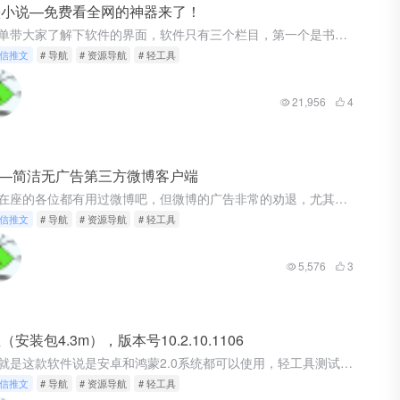
墨小说—免费看全网的神器来了！
先简单带大家了解下软件的界面，软件只有三个栏目，第一个是书架，也就是存放我们喜欢书籍的地方，打开软件就会第一个看到，第二栏目是精品书屋，也就是我们寻找书籍的地方。 这里分了男生区和女生区，下方还有对书...
信推文
# 导航
# 资源导航
# 轻工具
21,956
4
e—简洁无广告第三方微博客户端
相信在座的各位都有用过微博吧，但微博的广告非常的劝退，尤其是新帐号，登录进去莫名关注了一堆人，还有没完没了的弹窗，我是看喜欢的人的微博的不是看广告的。 今天分享的软件是一款同步微博的第三方软件，软件名...
信推文
# 导航
# 资源导航
# 轻工具
5,576
3
（安装包4.3m），版本号10.2.10.1106
首先就是这款软件说是安卓和鸿蒙2.0系统都可以使用，轻工具测试安卓9正常安装，软件的安装包体积仅有4.8M大小，非常的小巧，其次就是软件界面要比淘宝简约太多。 软件首页没有诱人的（假活动）广告，更不会...
信推文
# 导航
# 资源导航
# 轻工具