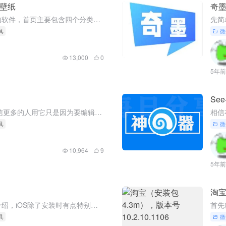
K壁纸
奇
这款软件是一个拥有大量精美壁纸的软件，首页主要包含四个分类，PLXABAY、手机壁纸、电脑壁纸、360壁纸这四种，每一种里面都包含很多类别。壁纸质量都非常的高，都很精美，软件本身也是非常的简单，真的是...
具
微
13,000
0
5年前
Se
相信各位都有用过WPS吧，但是相信更多的人用它只是因为要编辑文档吧，今天又发现这款软件，WPS本地版，不需要联网就可以使用，并且没有广告，支持阅读和编辑功能。 软件也把其他功能去掉了，可以看上方的截图...
具
微
10,964
9
5年前
淘宝
还是老规矩，以安卓版的给大家来介绍，iOS除了安装时有点特别，其他的都一样，具体情况后面会给大家详细说，首先看软件界面，和一般的影视界面也差不多。 首页推荐一些热门影视，往下滑是一些主流视频平台的热门...
具
微