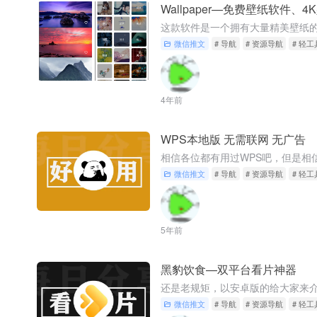
Wallpaper—免费壁纸软件、4
微信推文
# 导航
# 资源导航
# 轻工
4年前
WPS本地版 无需联网 无广告
微信推文
# 导航
# 资源导航
# 轻工
5年前
黑豹饮食—双平台看片神器
微信推文
# 导航
# 资源导航
# 轻工