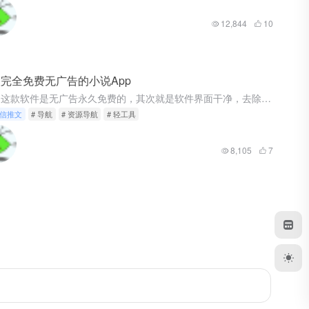
12,844
10
完全免费无广告的小说App
书芽 这款软件是无广告永久免费的，其次就是软件界面干净，去除登录的繁琐步骤，直接开启的阅读体验然后，软件也有基础功能：在线换源、离线缓存、听书、自动翻页；再加上数据备份这个功能，再也不用担心宝贝小说突...
信推文
# 导航
# 资源导航
# 轻工具
8,105
7