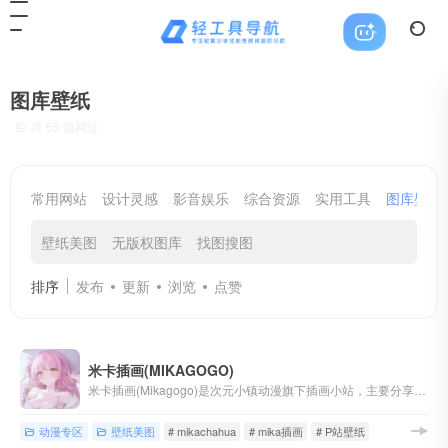
图库壁纸
共 55 篇网址
常用网站
设计灵感
影音娱乐
综合资源
实用工具
图库壁纸
壁纸美图
无版权图库
找图搜图
排序
发布
更新
浏览
点赞
米卡插画(MIKAGOGO)
米卡插画(Mikagogo)是次元小镇动漫旗下插画小站，主要分享动漫插画、P站画师、P站美图、手机壁纸、电脑壁纸等二次元资源，喜欢动漫插画的小伙伴们记得收藏哟~
动漫专区
壁纸美图
# mikachahua
# mika插画
# P站壁纸