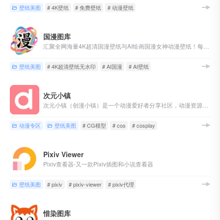
壁纸美图
# 4K壁纸
# 免费壁纸
# 动漫壁纸
国漫图库
汇聚全网海量4K超清国漫壁纸与AI绘画国漫女神动漫壁纸！每日更新、完美世界、斗罗大陆、斗破苍穹、遮天、仙逆、沧元图、云深不知梦、克金玩家、神国之上等80多部热门国漫，涵盖萧薰儿、火灵儿、月婵、清漪、云望舒、云曦、赵襄儿、小医仙、陆嫁嫁、林紫玥、等经典角色的AI绘画国漫女神壁纸
壁纸美图
# 4K超清壁纸无水印
# AI国漫
# AI壁纸
次元小镇
次元小镇（创漫小镇）是一个动漫爱好者分享社区，动漫资源、资讯、动漫美图壁纸、音乐和cosplay资源小站，阿宅们快到碗里来ヽ(✿゜▽゜)ノ
动漫专区
壁纸美图
# CG模型
# cos
# cosplay
Pixiv Viewer
Pixiv查看器-又一款Pixiv插图和小说查看器
壁纸美图
# pixiv
# pixiv-viewer
# pixiv代理
惜染图库