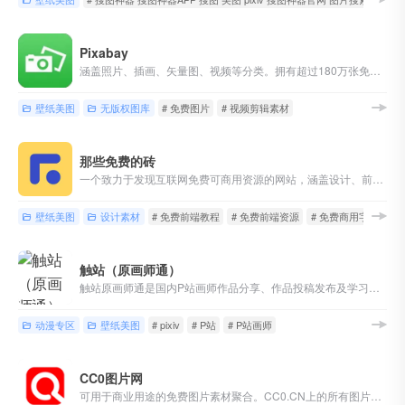
Pixabay
涵盖照片、插画、矢量图、视频等分类。拥有超过180万张免费正版高清图片素材。 网站基于CC0协议，你可以在任何地方复制、修改、转发，甚至商用Pixabay图库中的素材，无需申请，无需支付版税。
壁纸美图
无版权图库
# 免费图片
# 视频剪辑素材
那些免费的砖
一个致力于发现互联网免费可商用资源的网站，涵盖设计、前端开发和生产里应用软件等领域，并提供免费字体下载、免费软件下载。是设计师、前端开发工程师以及媒体工作者特别喜欢的网站。
壁纸美图
设计素材
# 免费前端教程
# 免费前端资源
# 免费商用字体
触站（原画师通）
触站原画师通是国内P站画师作品分享、作品投稿发布及学习交流网站，海量pixiv画师作品，p站画师一手掌握！触站涵盖游戏原画、日系插画、二次元漫画、手绘、动漫、CG绘画等各类画师作品，找画师就上触站！
动漫专区
壁纸美图
# pixiv
# P站
# P站画师
CC0图片网
可用于商业用途的免费图片素材聚合。CC0.CN上的所有图片均可用在个人及商业用途的项目中。例如：网站、自媒体等应用配图，广告及宣传册印刷设计等均可免费使用，免除版权困扰...