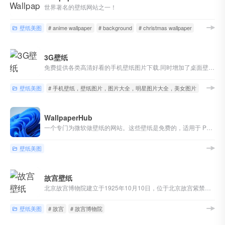
世界著名的壁纸网站之一！
壁纸美图
# anime wallpaper
# background
# christmas wallpaper
3G壁纸
免费提供各类高清好看的手机壁纸图片下载.同时增加了桌面壁纸图片,图片大全，明星图片大全,性感美女图片大全等好看的图片栏目分享与下载-三桌图片网，收录分享生活的美。
壁纸美图
# 手机壁纸，壁纸图片，图片大全，明星图片大全，美女图片
WallpaperHub
一个专门为微软做壁纸的网站。这些壁纸是免费的，适用于 PC、手机和平板电脑等各个终端的免费壁纸，1080P 和 4K 分辨率均可下载，超级多精彩图片。
壁纸美图
故宫壁纸
北京故宫博物院建立于1925年10月10日，位于北京故宫紫禁城内。是在明朝、清朝两代皇宫及其收藏的基础上建立起来的中国综合性博物馆，也是中国最大的古代文化艺术博物馆，其文物收藏主要来源于清代宫中旧藏，是第一批全国爱国主义教育示范基地。
壁纸美图
# 故宫
# 故宫博物院