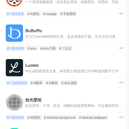
一个壁纸视频图库，包含美女壁纸、电脑壁纸、AI壁纸、手机壁纸、美女视频、cosplay等等
壁纸美图
# AI壁纸
# cosplay
# 手机壁纸
BoBoPic
专注于pixiv插画师的分享，及高清插画下载。无水印且日更。
壁纸美图
# pixiv
# pixiv下载
# 二次元
Lummi
Ai生成的图库照片集。每张图片都是我们才华横溢的数字艺术家社区精心制作的，非常适合您的所有创意项目。
无版权图库
# Ai图库
# AI壁纸
# AI生成图
拾光壁纸
拾光壁纸：干净、舒适、流畅的桌面壁纸网站。可在微软商店下载其桌面版本，以获得完整体验，如自动更换壁纸。
壁纸美图
# 4K壁纸
# desktop background
# desktop wallpaper